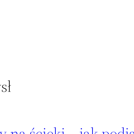
sł
 na ścieki – jak podj