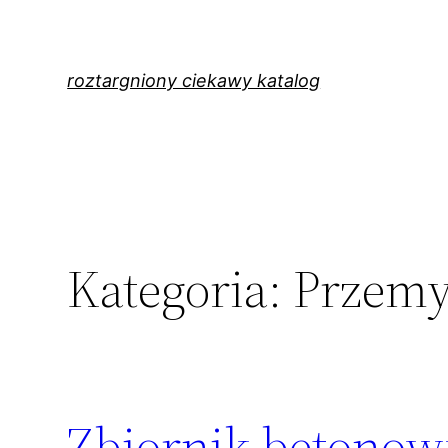
Przejdź
do
treści
roztargniony ciekawy katalog
Kategoria:
Przemy
Zbiornik betonowy