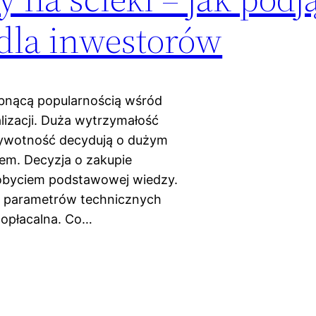
 dla inwestorów
łabnącą popularnością wśród
izacji. Duża wytrzymałość
 żywotność decydują o dużym
em. Decyzja o zakupie
obyciem podstawowej wiedzy.
i parametrów technicznych
i opłacalna. Co…