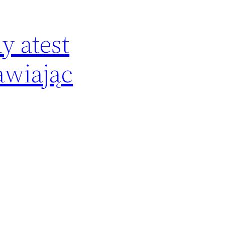
y atest
awiając