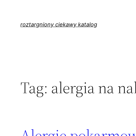
Przejdź
do
treści
roztargniony ciekawy katalog
Tag:
alergia na na
Alergie pokarmo