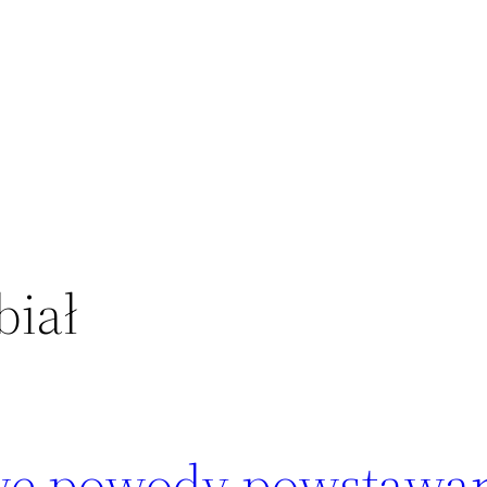
biał
we powody powstawa