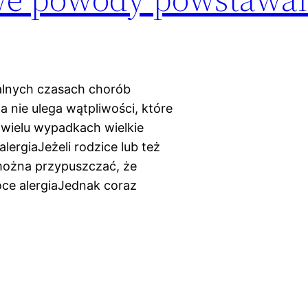
alnych czasach chorób
a nie ulega wątpliwości, które
 wielu wypadkach wielkie
ergiaJeżeli rodzice lub też
 można przypuszczać, że
woce alergiaJednak coraz