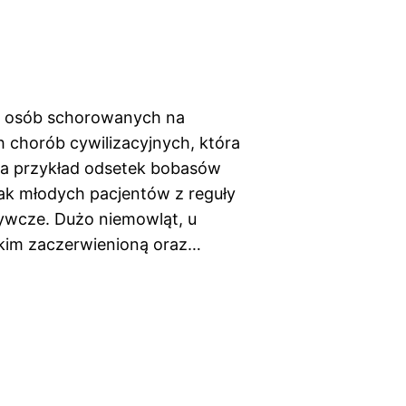
zba osób schorowanych na
ch chorób cywilizacyjnych, która
 na przykład odsetek bobasów
tak młodych pacjentów z reguły
ywcze. Dużo niemowląt, u
tkim zaczerwienioną oraz…