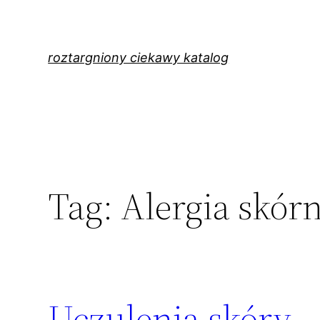
Przejdź
do
treści
roztargniony ciekawy katalog
Tag:
Alergia skór
Uczulenia skóry