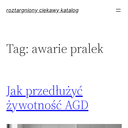
Przejdź
roztargniony ciekawy katalog
do
treści
Tag:
awarie pralek
Jak przedłużyć
żywotność AGD