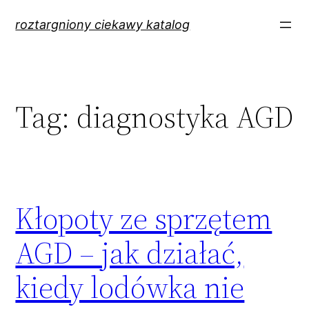
Przejdź
roztargniony ciekawy katalog
do
treści
Tag:
diagnostyka AGD
Kłopoty ze sprzętem
AGD – jak działać,
kiedy lodówka nie