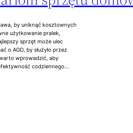
tawa, by uniknąć kosztownych
wne użytkowanie pralek,
jlepszy sprzęt może ulec
ać o AGD, by służyło przez
i warto wprowadzić, aby
 efektywność codziennego…