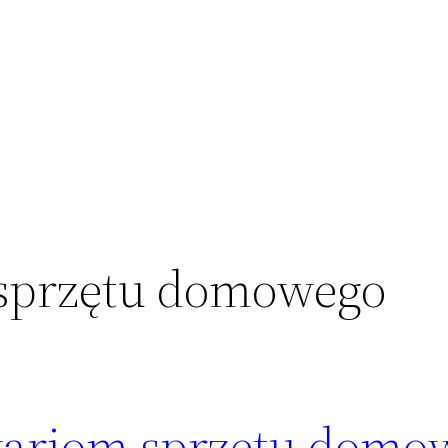
 sprzętu domowego
wariom sprzętu domo