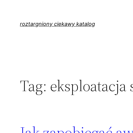
Przejdź
do
treści
roztargniony ciekawy katalog
Tag:
eksploatacja
Jak zapobiegać a