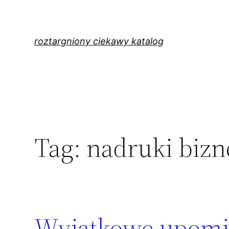
Przejdź
do
treści
roztargniony ciekawy katalog
Tag:
nadruki bizn
Wyjątkowe upomin