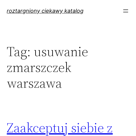
Przejdź
roztargniony ciekawy katalog
do
treści
Tag:
usuwanie
zmarszczek
warszawa
Zaakceptuj siebie z