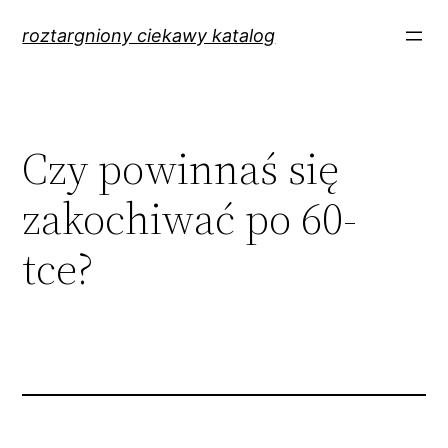
Przejdź
roztargniony ciekawy katalog
do
treści
Czy powinnaś się
zakochiwać po 60-
tce?