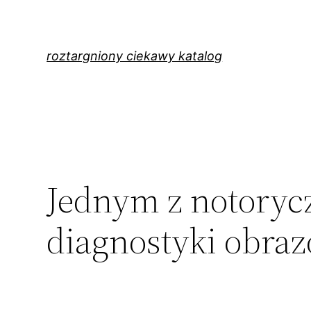
Przejdź
do
treści
roztargniony ciekawy katalog
Jednym z notoryc
diagnostyki obraz