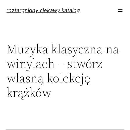
Przejdź
roztargniony ciekawy katalog
do
treści
Muzyka klasyczna na
winylach – stwórz
własną kolekcję
krążków