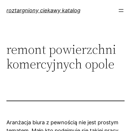
Przejdź
roztargniony ciekawy katalog
do
treści
remont powierzchni
komercyjnych opole
Aranżacja biura z pewnością nie jest prostym
tematem. Mało kto podejmuje się takiej pracy