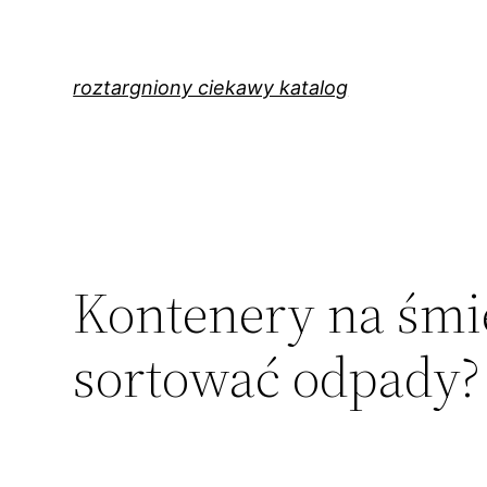
Przejdź
do
treści
roztargniony ciekawy katalog
Kontenery na śmie
sortować odpady?