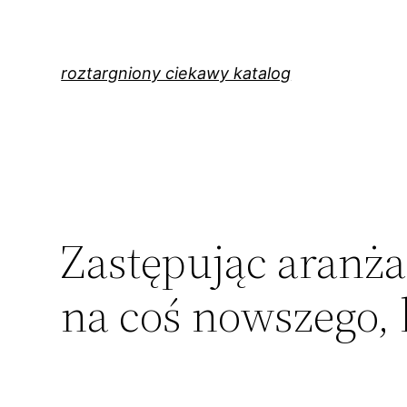
Przejdź
do
treści
roztargniony ciekawy katalog
Zastępując aranż
na coś nowszego, 