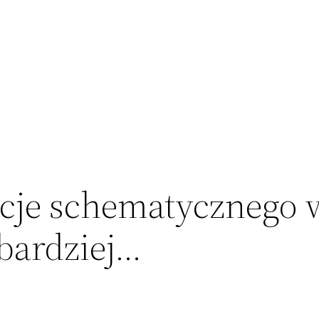
acje schematycznego 
bardziej…