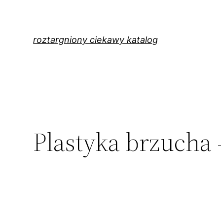
Przejdź
do
treści
roztargniony ciekawy katalog
Plastyka brzucha 